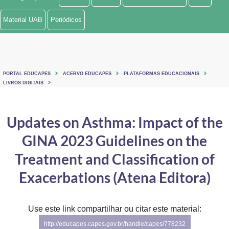
Ministério de Minas e Energia
Material UAB
Periódicos
Ministério da Ciência, Tecnologia, Inovações e Comunicações
Ministério do Meio Ambiente
PORTAL EDUCAPES
ACERVO EDUCAPES
PLATAFORMAS EDUCACIONAIS
Ministério do Turismo
LIVROS DIGITAIS
Ministério do Desenvolvimento Regional
Updates on Asthma: Impact of the
Controladoria-Geral da União
GINA 2023 Guidelines on the
Ministério da Mulher, da Família e dos Direitos Humanos
Treatment and Classification of
Secretaria-Geral
Exacerbations (Atena Editora)
Secretaria de Governo
Use este link compartilhar ou citar este material:
Gabinete de Segurança Institucional
http://educapes.capes.gov.br/handle/capes/778232