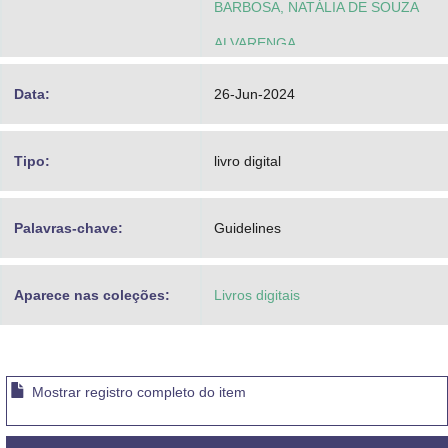
BARBOSA, NATÁLIA DE SOUZA
ALVARENGA
MELO, ANA CLARA CAMPOS DE
Data:
26-Jun-2024
SILVEIRA, AMANDA CAROLINA
ZICATTI DA
Tipo:
livro digital
Palavras-chave:
Guidelines
Aparece nas coleções:
Livros digitais
Mostrar registro completo do item