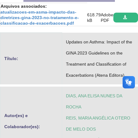
Arquivos associados:
Advocacia-Geral da União
atualizacoes-em-asma-impacto-das-
618.79
Adobe
diretrizes-gina-2023-no-tratamento-e-
Banco Central do Brasil
kB
PDF
classificacao-de-exacerbacoes.pdf
Planalto
Updates on Asthma: Impact of the
GINA 2023 Guidelines on the
Título:
Treatment and Classification of
Exacerbations (Atena Editora)
DIAS, ANA ELISA NUNES DA
ROCHA
Autor(es) e
REIS, MARIA ANGÉLICA OTERO
Colaborador(es):
DE MELO DOS