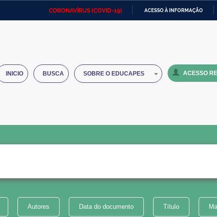
CORONAVÍRUS (COVID-19)
ACESSO À INFORMAÇÃO
Ministério da Defesa
Ministério das Relações
Mini
IR
Exteriores
PARA
O
Ministério da Cidadania
Ministério da Saúde
Mini
CONTEÚDO
ACESSO RE
INICIO
BUSCA
SOBRE O EDUCAPES
Ministério do Desenvolvimento
Controladoria-Geral da União
Minis
Regional
e do
Advocacia-Geral da União
Banco Central do Brasil
Plana
Autores
Data do documento
Título
Ma