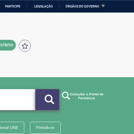
PARTICIPE
LEGISLAÇÃO
ÓRGÃOS DO GOVERNO
stério da Economia
Ministério da Infraestrutura
stério de Minas e Energia
Ministério da Ciência,
Tecnologia, Inovações e
Comunicações
STRITO
tério da Mulher, da Família
Secretaria-Geral
s Direitos Humanos
lto
terial UAB
Periódicos