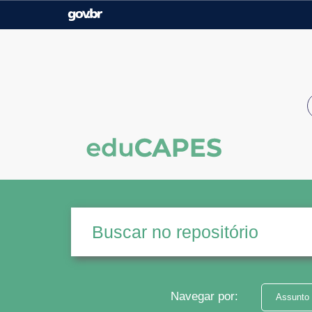
Casa Civil
Ministério da Justiça e
Segurança Pública
Ministério da Agricultura,
Ministério da Educação
Pecuária e Abastecimento
Ministério do Meio Ambiente
Ministério do Turismo
Secretaria de Governo
Gabinete de Segurança
Institucional
Navegar por:
Assunto