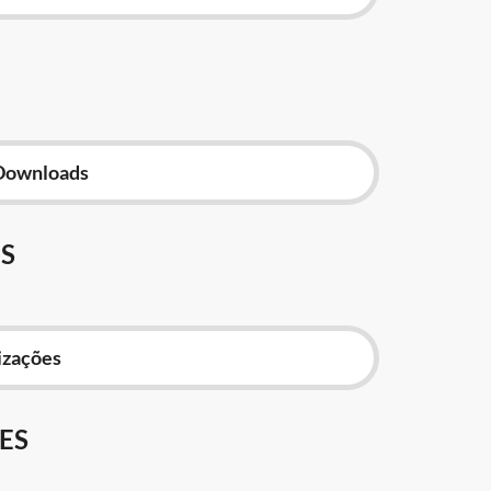
Downloads
S
izações
ES