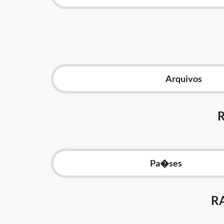
Arquivos
Pa�ses
R