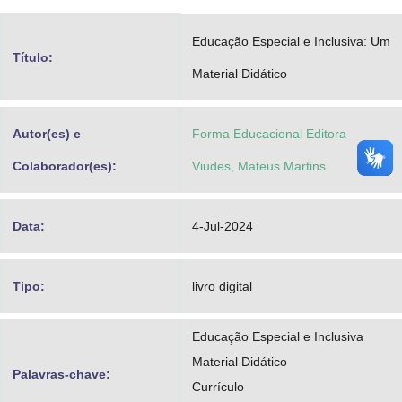
Advocacia-Geral da União
Educação Especial e Inclusiva: Um
Título:
Banco Central do Brasil
Material Didático
Planalto
Autor(es) e
Forma Educacional Editora
Colaborador(es):
Viudes, Mateus Martins
Data:
4-Jul-2024
Tipo:
livro digital
Educação Especial e Inclusiva
Material Didático
Palavras-chave:
Currículo