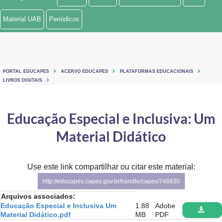
Ministério de Minas e Energia
Material UAB
Periódicos
Ministério da Ciência, Tecnologia, Inovações e Comunicações
Ministério do Meio Ambiente
PORTAL EDUCAPES
ACERVO EDUCAPES
PLATAFORMAS EDUCACIONAIS
Ministério do Turismo
LIVROS DIGITAIS
Ministério do Desenvolvimento Regional
Educação Especial e Inclusiva: Um
Controladoria-Geral da União
Material Didático
Ministério da Mulher, da Família e dos Direitos Humanos
Use este link compartilhar ou citar este material:
Secretaria-Geral
http://educapes.capes.gov.br/handle/capes/748830
Secretaria de Governo
Arquivos associados:
Educação Especial e Inclusiva Um
1.88
Adobe
Gabinete de Segurança Institucional
Material Didático.pdf
MB
PDF