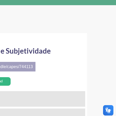
 e Subjetividade
ndle/capes/744113
ad