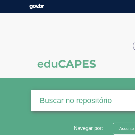
Casa Civil
Ministério da Justiça e
Segurança Pública
Ministério da Agricultura,
Ministério da Educação
Pecuária e Abastecimento
Ministério do Meio Ambiente
Ministério do Turismo
Secretaria de Governo
Gabinete de Segurança
Institucional
Navegar por:
Assunto