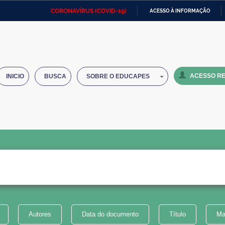
CORONAVÍRUS (COVID-19)
ACESSO À INFORMAÇÃO
Ministério da Defesa
Ministério das Relações
Mini
IR
Exteriores
PARA
O
Ministério da Cidadania
Ministério da Saúde
Mini
CONTEÚDO
ACESSO RE
INICIO
BUSCA
SOBRE O EDUCAPES
Ministério do Desenvolvimento
Controladoria-Geral da União
Minis
Regional
e do
Advocacia-Geral da União
Banco Central do Brasil
Plana
Autores
Data do documento
Título
Ma