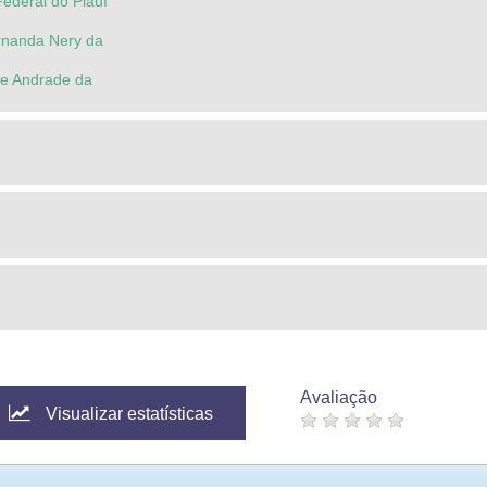
ederal do Piauí
ernanda Nery da
le Andrade da
Avaliação
Visualizar estatísticas