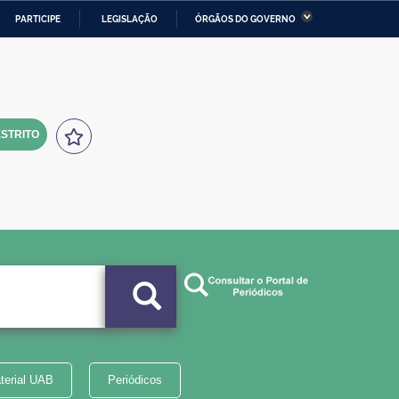
PARTICIPE
LEGISLAÇÃO
ÓRGÃOS DO GOVERNO
stério da Economia
Ministério da Infraestrutura
stério de Minas e Energia
Ministério da Ciência,
Tecnologia, Inovações e
Comunicações
STRITO
tério da Mulher, da Família
Secretaria-Geral
s Direitos Humanos
lto
terial UAB
Periódicos