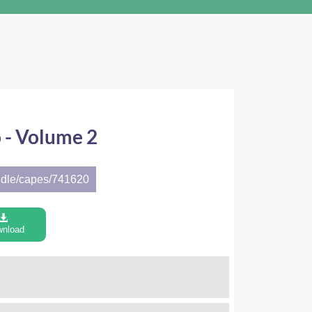
 - Volume 2
ndle/capes/741620
nload