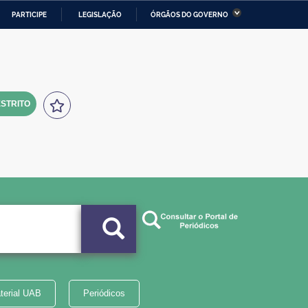
PARTICIPE
LEGISLAÇÃO
ÓRGÃOS DO GOVERNO
stério da Economia
Ministério da Infraestrutura
stério de Minas e Energia
Ministério da Ciência,
Tecnologia, Inovações e
Comunicações
STRITO
tério da Mulher, da Família
Secretaria-Geral
s Direitos Humanos
lto
terial UAB
Periódicos