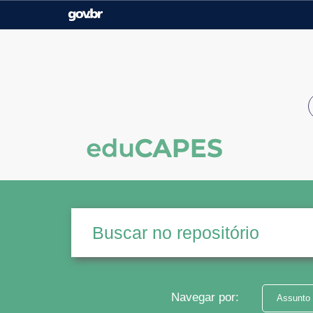
Casa Civil
Ministério da Justiça e
Segurança Pública
Ministério da Agricultura,
Ministério da Educação
Pecuária e Abastecimento
Ministério do Meio Ambiente
Ministério do Turismo
Secretaria de Governo
Gabinete de Segurança
Institucional
Navegar por:
Assunto