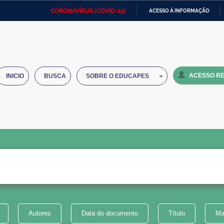
CORONAVÍRUS (COVID-19)
ACESSO À INFORMAÇÃO
Ministério da Defesa
Ministério das Relações
Mini
IR
Exteriores
PARA
O
Ministério da Cidadania
Ministério da Saúde
Mini
CONTEÚDO
ACESSO RE
INICIO
BUSCA
SOBRE O EDUCAPES
Ministério do Desenvolvimento
Controladoria-Geral da União
Minis
Regional
e do
Advocacia-Geral da União
Banco Central do Brasil
Plana
Autores
Data do documento
Título
Ma