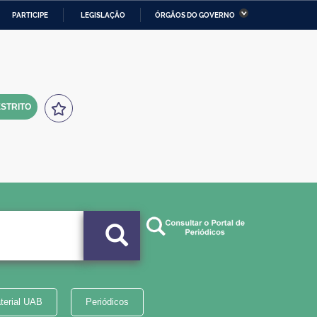
PARTICIPE
LEGISLAÇÃO
ÓRGÃOS DO GOVERNO
stério da Economia
Ministério da Infraestrutura
stério de Minas e Energia
Ministério da Ciência,
Tecnologia, Inovações e
Comunicações
STRITO
tério da Mulher, da Família
Secretaria-Geral
s Direitos Humanos
lto
terial UAB
Periódicos