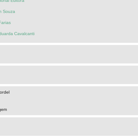
onal Editora
am Souza
Farias
duarda Cavalcanti
ordel
agem