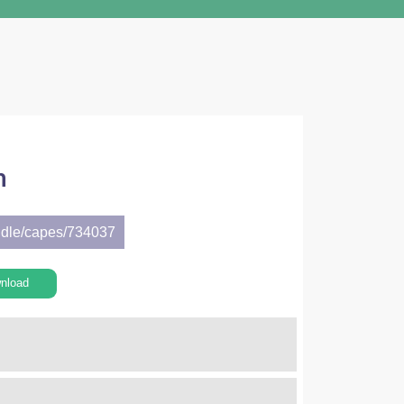
m
ndle/capes/734037
nload