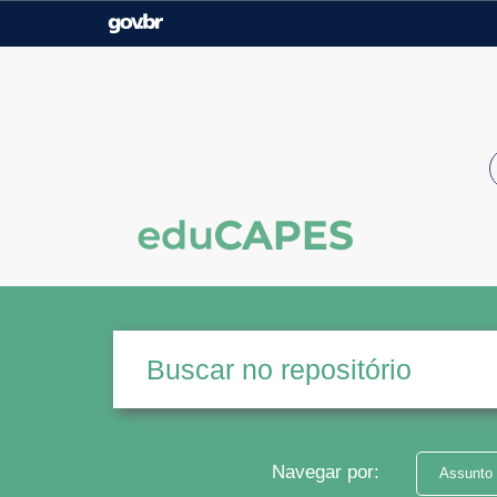
Casa Civil
Ministério da Justiça e
Segurança Pública
Ministério da Agricultura,
Ministério da Educação
Pecuária e Abastecimento
Ministério do Meio Ambiente
Ministério do Turismo
Secretaria de Governo
Gabinete de Segurança
Institucional
Navegar por:
Assunto