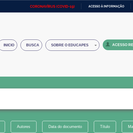
CORONAVÍRUS (COVID-19)
ACESSO À INFORMAÇÃO
Ministério da Defesa
Ministério das Relações
Mini
IR
Exteriores
PARA
O
Ministério da Cidadania
Ministério da Saúde
Mini
CONTEÚDO
ACESSO RE
INICIO
BUSCA
SOBRE O EDUCAPES
Ministério do Desenvolvimento
Controladoria-Geral da União
Minis
Regional
e do
Advocacia-Geral da União
Banco Central do Brasil
Plana
Autores
Data do documento
Título
Ma