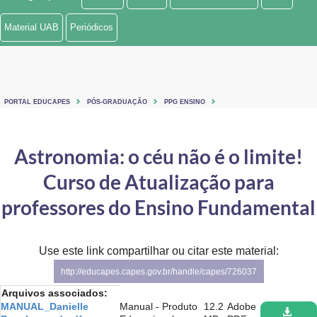
Ministério de Minas e Energia
Material UAB
Periódicos
Ministério da Ciência, Tecnologia, Inovações e Comunicações
Ministério do Meio Ambiente
PORTAL EDUCAPES
PÓS-GRADUAÇÃO
PPG ENSINO
Ministério do Turismo
Ministério do Desenvolvimento Regional
Astronomia: o céu não é o limite!
Curso de Atualização para
Controladoria-Geral da União
professores do Ensino Fundamental
Ministério da Mulher, da Família e dos Direitos Humanos
Secretaria-Geral
Use este link compartilhar ou citar este material:
Secretaria de Governo
http://educapes.capes.gov.br/handle/capes/726037
Arquivos associados:
Gabinete de Segurança Institucional
MANUAL_Danielle
Manual - Produto
12.2
Adobe