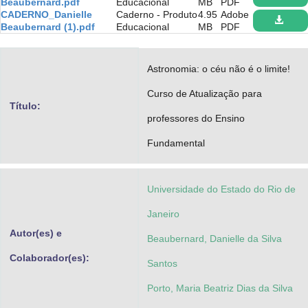
Beaubernard.pdf
Educacional
MB
PDF
Advocacia-Geral da União
CADERNO_Danielle
Caderno - Produto
4.95
Adobe
Beaubernard (1).pdf
Educacional
MB
PDF
Banco Central do Brasil
Astronomia: o céu não é o limite!
Planalto
Curso de Atualização para
Título:
professores do Ensino
Fundamental
Universidade do Estado do Rio de
Janeiro
Autor(es) e
Beaubernard, Danielle da Silva
Colaborador(es):
Santos
Porto, Maria Beatriz Dias da Silva