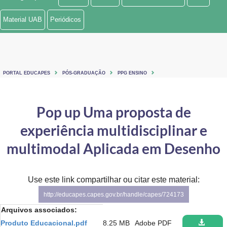
Ministério de Minas e Energia
Material UAB
Periódicos
Ministério da Ciência, Tecnologia, Inovações e Comunicações
Ministério do Meio Ambiente
PORTAL EDUCAPES
PÓS-GRADUAÇÃO
PPG ENSINO
Ministério do Turismo
Ministério do Desenvolvimento Regional
Pop up Uma proposta de
experiência multidisciplinar e
Controladoria-Geral da União
multimodal Aplicada em Desenho
Ministério da Mulher, da Família e dos Direitos Humanos
Secretaria-Geral
Use este link compartilhar ou citar este material:
Secretaria de Governo
http://educapes.capes.gov.br/handle/capes/724173
Arquivos associados:
Gabinete de Segurança Institucional
Produto Educacional.pdf
8.25 MB
Adobe PDF