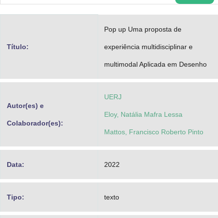
Advocacia-Geral da União
Pop up Uma proposta de
Banco Central do Brasil
Título:
experiência multidisciplinar e
Planalto
multimodal Aplicada em Desenho
UERJ
Autor(es) e
Eloy, Natália Mafra Lessa
Colaborador(es):
Mattos, Francisco Roberto Pinto
Data:
2022
Tipo:
texto