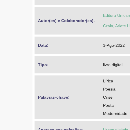
Editora Unies
Autor(es) e Colaborador(es): 
Graia, Arlete 
Data: 
3-Ago-2022
Tipo: 
livro digital
Lírica
Poesia
Palavras-chave: 
Crise
Poeta
Modernidade
Aparece nas coleções:
Livros digitais