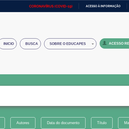
CORONAVÍRUS (COVID-19)
ACESSO À INFORMAÇÃO
Ministério da Defesa
Ministério das Relações
Mini
IR
Exteriores
PARA
O
Ministério da Cidadania
Ministério da Saúde
Mini
CONTEÚDO
ACESSO RE
INICIO
BUSCA
SOBRE O EDUCAPES
Ministério do Desenvolvimento
Controladoria-Geral da União
Minis
Regional
e do
Advocacia-Geral da União
Banco Central do Brasil
Plana
Autores
Data do documento
Título
Ma