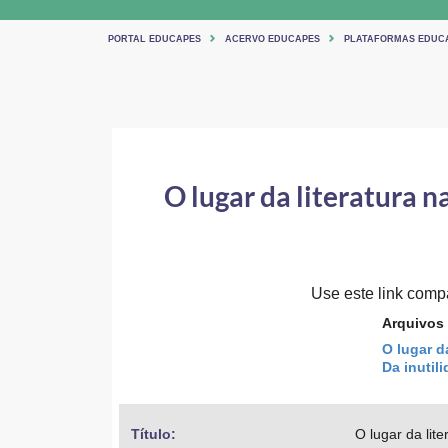
PORTAL EDUCAPES
ACERVO EDUCAPES
PLATAFORMAS EDUC
O lugar da literatura 
Use este link compar
Arquivos
O lugar d
Da inutil
Título: 
O lugar da lit