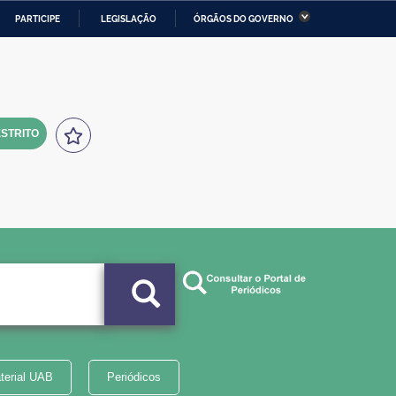
PARTICIPE
LEGISLAÇÃO
ÓRGÃOS DO GOVERNO
stério da Economia
Ministério da Infraestrutura
stério de Minas e Energia
Ministério da Ciência,
Tecnologia, Inovações e
Comunicações
STRITO
tério da Mulher, da Família
Secretaria-Geral
s Direitos Humanos
lto
terial UAB
Periódicos