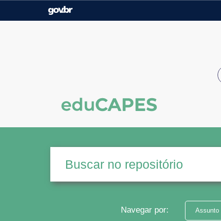
Casa Civil
Ministério da Justiça e
Segurança Pública
Ministério da Agricultura,
Ministério da Educação
Pecuária e Abastecimento
Ministério do Meio Ambiente
Ministério do Turismo
Secretaria de Governo
Gabinete de Segurança
Institucional
Navegar por:
Assunto