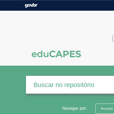
Casa Civil
Ministério da Justiça e
Segurança Pública
Ministério da Agricultura,
Ministério da Educação
Pecuária e Abastecimento
Ministério do Meio Ambiente
Ministério do Turismo
Secretaria de Governo
Gabinete de Segurança
Institucional
Navegar por:
Assunto