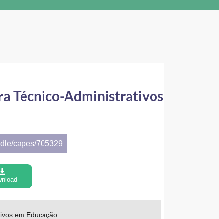
ara Técnico-Administrativos
ndle/capes/705329
nload
ativos em Educação