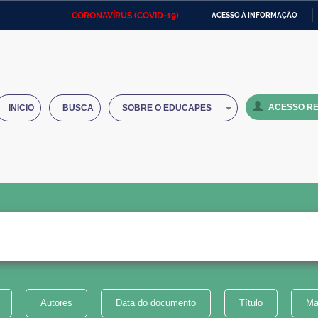
CORONAVÍRUS (COVID-19)
ACESSO À INFORMAÇÃO
Ministério da Defesa
Ministério das Relações
Mini
IR
Exteriores
PARA
O
Ministério da Cidadania
Ministério da Saúde
Mini
CONTEÚDO
ACESSO RE
INICIO
BUSCA
SOBRE O EDUCAPES
Ministério do Desenvolvimento
Controladoria-Geral da União
Minis
Regional
e do
Advocacia-Geral da União
Banco Central do Brasil
Plana
Autores
Data do documento
Título
Ma