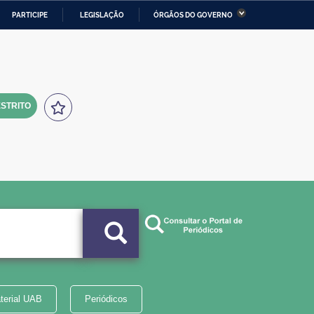
PARTICIPE
LEGISLAÇÃO
ÓRGÃOS DO GOVERNO
stério da Economia
Ministério da Infraestrutura
stério de Minas e Energia
Ministério da Ciência,
Tecnologia, Inovações e
Comunicações
STRITO
tério da Mulher, da Família
Secretaria-Geral
s Direitos Humanos
lto
terial UAB
Periódicos