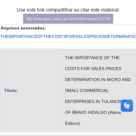
Advocacia-Geral da União
Use este link compartilhar ou citar este material:
http://educapes.capes.gov.br/handle/capes/704739
Banco Central do Brasil
Arquivos associados:
Planalto
THEIMPORTANCEOFTHECOSTSFORSALESPRICESDETERMINATI
THE IMPORTANCE OF THE
COSTS FOR SALES PRICES
DETERMINATION IN MICRO AND
Título:
SMALL COMMERCIAL
ENTERPRISES IN TULANCINGO
OF BRAVO HIDALGO (Atena
Editora)