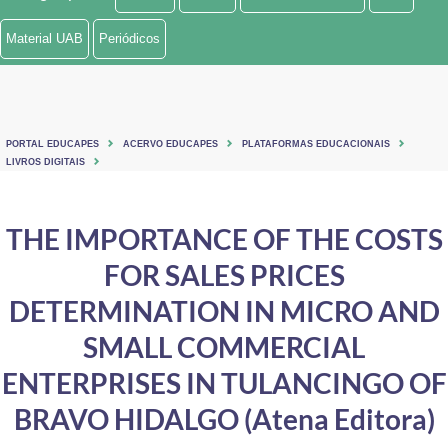
Ministério de Minas e Energia
Material UAB
Periódicos
Ministério da Ciência, Tecnologia, Inovações e Comunicações
Ministério do Meio Ambiente
PORTAL EDUCAPES
ACERVO EDUCAPES
PLATAFORMAS EDUCACIONAIS
Ministério do Turismo
LIVROS DIGITAIS
Ministério do Desenvolvimento Regional
THE IMPORTANCE OF THE COSTS
Controladoria-Geral da União
FOR SALES PRICES
Ministério da Mulher, da Família e dos Direitos Humanos
DETERMINATION IN MICRO AND
Secretaria-Geral
SMALL COMMERCIAL
ENTERPRISES IN TULANCINGO OF
Secretaria de Governo
BRAVO HIDALGO (Atena Editora)
Gabinete de Segurança Institucional