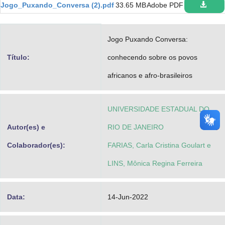
Jogo_Puxando_Conversa (2).pdf
33.65 MB
Adobe PDF
Advocacia-Geral da União
Banco Central do Brasil
Jogo Puxando Conversa:
Planalto
Título:
conhecendo sobre os povos
africanos e afro-brasileiros
UNIVERSIDADE ESTADUAL DO
Autor(es) e
RIO DE JANEIRO
Colaborador(es):
FARIAS, Carla Cristina Goulart e
LINS, Mônica Regina Ferreira
Data:
14-Jun-2022