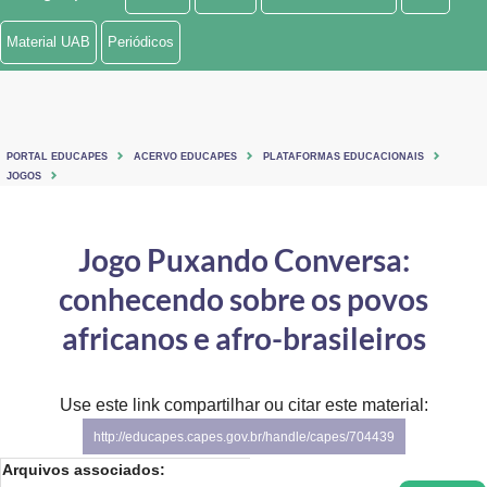
Ministério de Minas e Energia
Material UAB
Periódicos
Ministério da Ciência, Tecnologia, Inovações e Comunicações
Ministério do Meio Ambiente
PORTAL EDUCAPES
ACERVO EDUCAPES
PLATAFORMAS EDUCACIONAIS
Ministério do Turismo
JOGOS
Ministério do Desenvolvimento Regional
Jogo Puxando Conversa:
Controladoria-Geral da União
conhecendo sobre os povos
Ministério da Mulher, da Família e dos Direitos Humanos
africanos e afro-brasileiros
Secretaria-Geral
Use este link compartilhar ou citar este material:
Secretaria de Governo
http://educapes.capes.gov.br/handle/capes/704439
Gabinete de Segurança Institucional
Arquivos associados: