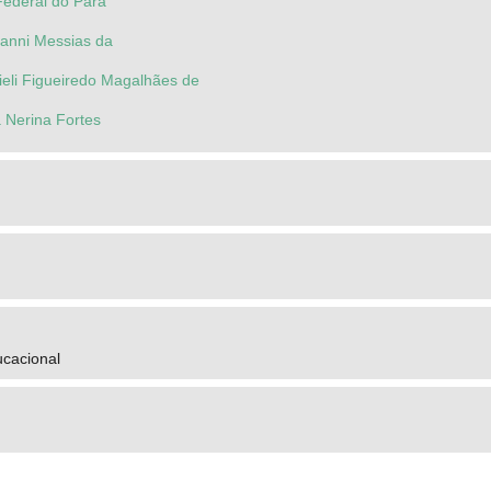
Federal do Pará
uanni Messias da
hieli Figueiredo Magalhães de
 Nerina Fortes
ucacional