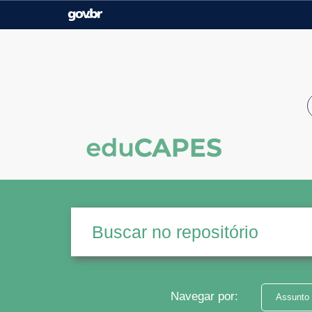
Casa Civil
Ministério da Justiça e
Segurança Pública
Ministério da Agricultura,
Ministério da Educação
Pecuária e Abastecimento
Ministério do Meio Ambiente
Ministério do Turismo
Secretaria de Governo
Gabinete de Segurança
Institucional
Navegar por:
Assunto