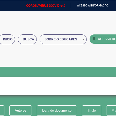
CORONAVÍRUS (COVID-19)
ACESSO À INFORMAÇÃO
Ministério da Defesa
Ministério das Relações
Mini
IR
Exteriores
PARA
O
Ministério da Cidadania
Ministério da Saúde
Mini
CONTEÚDO
ACESSO RE
INICIO
BUSCA
SOBRE O EDUCAPES
Ministério do Desenvolvimento
Controladoria-Geral da União
Minis
Regional
e do
Advocacia-Geral da União
Banco Central do Brasil
Plana
Autores
Data do documento
Título
Ma