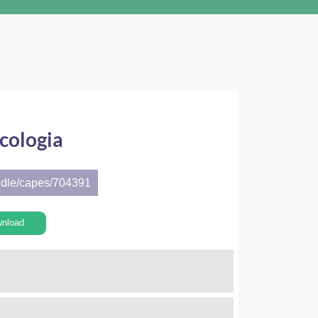
cologia
ndle/capes/704391
nload