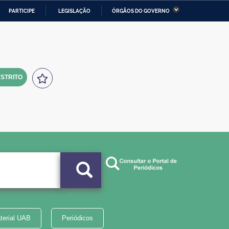
PARTICIPE
LEGISLAÇÃO
ÓRGÃOS DO GOVERNO
stério da Economia
Ministério da Infraestrutura
stério de Minas e Energia
Ministério da Ciência,
Tecnologia, Inovações e
Comunicações
STRITO
tério da Mulher, da Família
Secretaria-Geral
s Direitos Humanos
lto
terial UAB
Periódicos