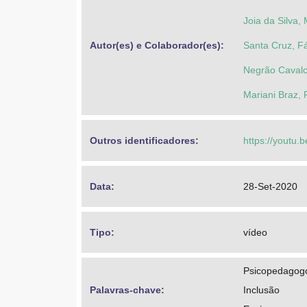
Joia da Silva,
Autor(es) e Colaborador(es): 
Santa Cruz, F
Negrão Cavalc
Mariani Braz, 
Outros identificadores: 
https://yout
Data: 
28-Set-2020
Tipo: 
vídeo
Psicopedagog
Palavras-chave: 
Inclusão