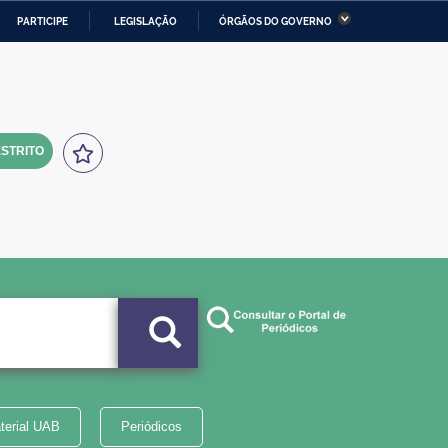
PARTICIPE
LEGISLAÇÃO
ÓRGÃOS DO GOVERNO
stério da Economia
Ministério da Infraestrutura
stério de Minas e Energia
Ministério da Ciência,
Tecnologia, Inovações e
Comunicações
STRITO
tério da Mulher, da Família
Secretaria-Geral
s Direitos Humanos
lto
terial UAB
Periódicos