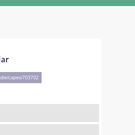
lar
ndle/capes/703702