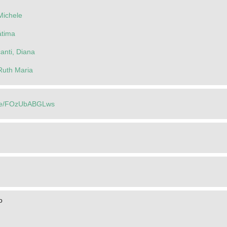
 Michele
átima
anti, Diana
Ruth Maria
u.be/FOzUbABGLws
o