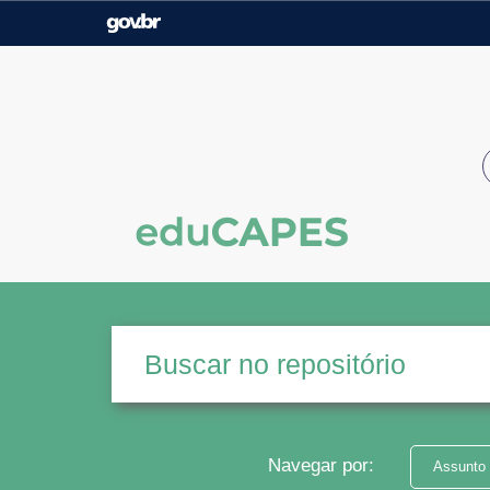
Casa Civil
Ministério da Justiça e
Segurança Pública
Ministério da Agricultura,
Ministério da Educação
Pecuária e Abastecimento
Ministério do Meio Ambiente
Ministério do Turismo
Secretaria de Governo
Gabinete de Segurança
Institucional
Navegar por:
Assunto