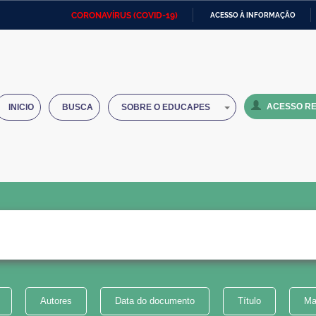
CORONAVÍRUS (COVID-19)
ACESSO À INFORMAÇÃO
Ministério da Defesa
Ministério das Relações
Mini
IR
Exteriores
PARA
O
Ministério da Cidadania
Ministério da Saúde
Mini
CONTEÚDO
ACESSO RE
INICIO
BUSCA
SOBRE O EDUCAPES
Ministério do Desenvolvimento
Controladoria-Geral da União
Minis
Regional
e do
Advocacia-Geral da União
Banco Central do Brasil
Plana
Autores
Data do documento
Título
Ma