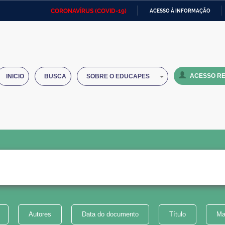
CORONAVÍRUS (COVID-19)
ACESSO À INFORMAÇÃO
Ministério da Defesa
Ministério das Relações
Mini
IR
Exteriores
PARA
O
Ministério da Cidadania
Ministério da Saúde
Mini
CONTEÚDO
ACESSO RE
INICIO
BUSCA
SOBRE O EDUCAPES
Ministério do Desenvolvimento
Controladoria-Geral da União
Minis
Regional
e do
Advocacia-Geral da União
Banco Central do Brasil
Plana
Autores
Data do documento
Título
Ma