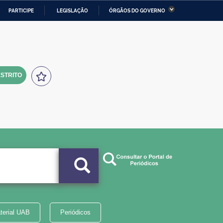
PARTICIPE
LEGISLAÇÃO
ÓRGÃOS DO GOVERNO
stério da Economia
Ministério da Infraestrutura
stério de Minas e Energia
Ministério da Ciência,
Tecnologia, Inovações e
Comunicações
STRITO
tério da Mulher, da Família
Secretaria-Geral
s Direitos Humanos
lto
terial UAB
Periódicos