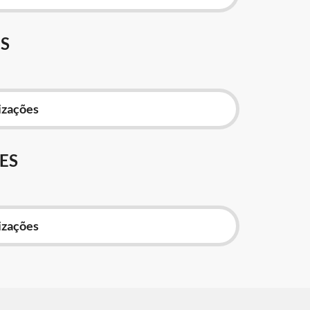
S
izações
ES
izações