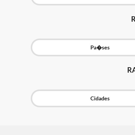
Pa�ses
R
Cidades