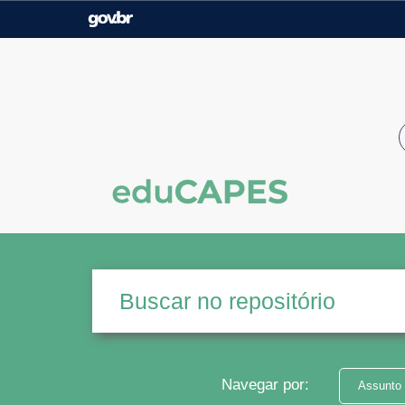
Casa Civil
Ministério da Justiça e
Segurança Pública
Ministério da Agricultura,
Ministério da Educação
Pecuária e Abastecimento
Ministério do Meio Ambiente
Ministério do Turismo
Secretaria de Governo
Gabinete de Segurança
Institucional
Navegar por:
Assunto