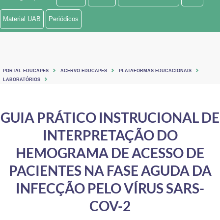
Ministério de Minas e Energia
Material UAB
Periódicos
Ministério da Ciência, Tecnologia, Inovações e Comunicações
Ministério do Meio Ambiente
PORTAL EDUCAPES
ACERVO EDUCAPES
PLATAFORMAS EDUCACIONAIS
Ministério do Turismo
LABORATÓRIOS
Ministério do Desenvolvimento Regional
GUIA PRÁTICO INSTRUCIONAL DE
Controladoria-Geral da União
INTERPRETAÇÃO DO
Ministério da Mulher, da Família e dos Direitos Humanos
HEMOGRAMA DE ACESSO DE
Secretaria-Geral
PACIENTES NA FASE AGUDA DA
INFECÇÃO PELO VÍRUS SARS-
Secretaria de Governo
COV-2
Gabinete de Segurança Institucional