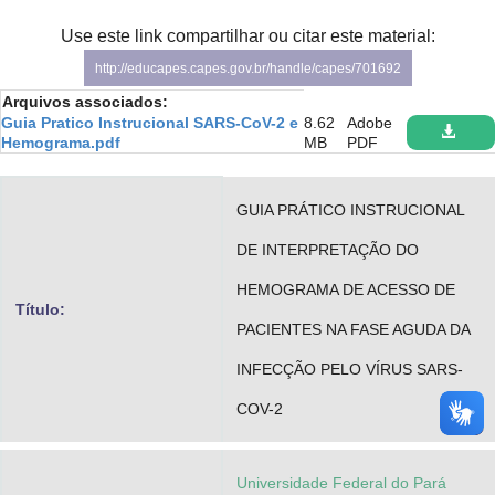
Advocacia-Geral da União
Use este link compartilhar ou citar este material:
http://educapes.capes.gov.br/handle/capes/701692
Banco Central do Brasil
Arquivos associados:
Planalto
Guia Pratico Instrucional SARS-CoV-2 e
8.62
Adobe
Hemograma.pdf
MB
PDF
GUIA PRÁTICO INSTRUCIONAL
DE INTERPRETAÇÃO DO
HEMOGRAMA DE ACESSO DE
Título:
PACIENTES NA FASE AGUDA DA
INFECÇÃO PELO VÍRUS SARS-
COV-2
Universidade Federal do Pará