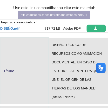
Advocacia-Geral da União
Use este link compartilhar ou citar este material:
http://educapes.capes.gov.br/handle/capes/701071
Banco Central do Brasil
Arquivos associados:
Planalto
DISEÑO.pdf
717.72 kB
Adobe PDF
DISEÑO TÉCNICO DE
RECURSOS COMO ANIMACIÓN
DOCUMENTAL. UN CASO DE
Título:
ESTUDIO: LA FRONTERA QUE
UNE. EL ORIGEN DE LAS
TIERRAS DE ‘LOS MANUEL’
(Atena Editora)