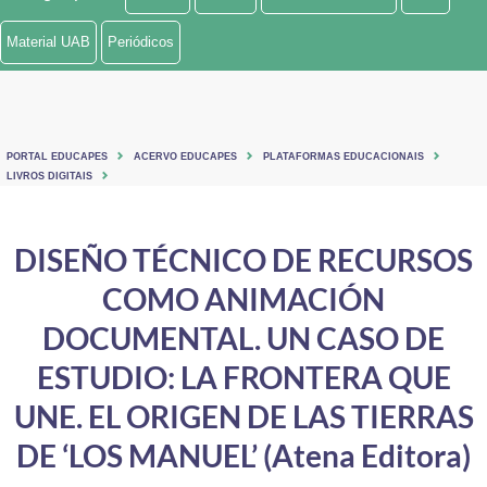
Ministério de Minas e Energia
Material UAB
Periódicos
Ministério da Ciência, Tecnologia, Inovações e Comunicações
Ministério do Meio Ambiente
PORTAL EDUCAPES
ACERVO EDUCAPES
PLATAFORMAS EDUCACIONAIS
Ministério do Turismo
LIVROS DIGITAIS
Ministério do Desenvolvimento Regional
DISEÑO TÉCNICO DE RECURSOS
Controladoria-Geral da União
COMO ANIMACIÓN
Ministério da Mulher, da Família e dos Direitos Humanos
DOCUMENTAL. UN CASO DE
Secretaria-Geral
ESTUDIO: LA FRONTERA QUE
UNE. EL ORIGEN DE LAS TIERRAS
Secretaria de Governo
DE ‘LOS MANUEL’ (Atena Editora)
Gabinete de Segurança Institucional