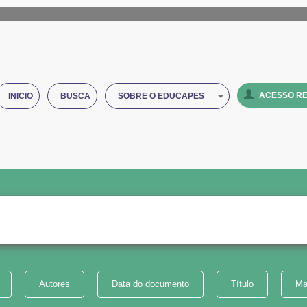
ACESSO RE
INICIO
BUSCA
SOBRE O EDUCAPES
Autores
Data do documento
Título
Ma