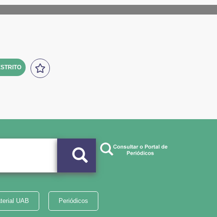
STRITO
terial UAB
Periódicos