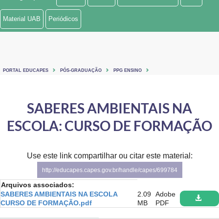
Ministério de Minas e Energia
Material UAB
Periódicos
Ministério da Ciência, Tecnologia, Inovações e Comunicações
Ministério do Meio Ambiente
PORTAL EDUCAPES
PÓS-GRADUAÇÃO
PPG ENSINO
Ministério do Turismo
Ministério do Desenvolvimento Regional
SABERES AMBIENTAIS NA
ESCOLA: CURSO DE FORMAÇÃO
Controladoria-Geral da União
Ministério da Mulher, da Família e dos Direitos Humanos
Use este link compartilhar ou citar este material:
Secretaria-Geral
http://educapes.capes.gov.br/handle/capes/699784
Arquivos associados:
Secretaria de Governo
SABERES AMBIENTAIS NA ESCOLA
2.09
Adobe
CURSO DE FORMAÇÃO.pdf
MB
PDF
Gabinete de Segurança Institucional