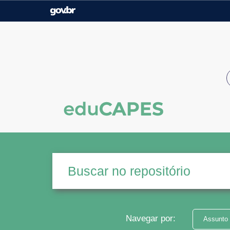
Casa Civil
Ministério da Justiça e
Segurança Pública
Ministério da Agricultura,
Ministério da Educação
Pecuária e Abastecimento
Ministério do Meio Ambiente
Ministério do Turismo
Secretaria de Governo
Gabinete de Segurança
Institucional
Navegar por:
Assunto