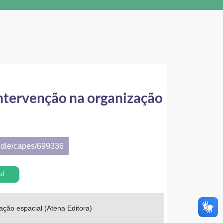
intervenção na organização
ndle/capes/699336
ad
ação espacial (Atena Editora)