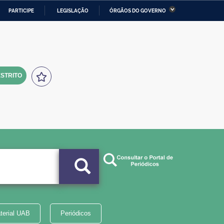
PARTICIPE
LEGISLAÇÃO
ÓRGÃOS DO GOVERNO
stério da Economia
Ministério da Infraestrutura
stério de Minas e Energia
Ministério da Ciência,
Tecnologia, Inovações e
Comunicações
STRITO
tério da Mulher, da Família
Secretaria-Geral
s Direitos Humanos
lto
terial UAB
Periódicos