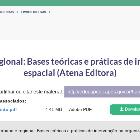
ACIONAIS
LIVROS DIGITAIS
ional: Bases teóricas e práticas de 
espacial (Atena Editora)
tilhar ou citar este material:
http://educapes.capes.gov.br/ha
 associados:
ento.pdf
4.41 MB
Adobe PDF
Downlo
rbano e regional: Bases teóricas e práticas de intervenção na organiz