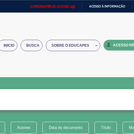
CORONAVÍRUS (COVID-19)
ACESSO À INFORMAÇÃO
Ministério da Defesa
Ministério das Relações
Mini
IR
Exteriores
PARA
O
Ministério da Cidadania
Ministério da Saúde
Mini
CONTEÚDO
ACESSO RE
INICIO
BUSCA
SOBRE O EDUCAPES
Ministério do Desenvolvimento
Controladoria-Geral da União
Minis
Regional
e do
Advocacia-Geral da União
Banco Central do Brasil
Plana
Autores
Data do documento
Título
Ma