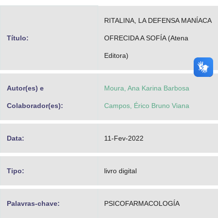
Advocacia-Geral da União
RITALINA, LA DEFENSA MANÍACA
Banco Central do Brasil
Título:
OFRECIDA A SOFÍA (Atena
Planalto
Editora)
Autor(es) e
Moura, Ana Karina Barbosa
Colaborador(es):
Campos, Érico Bruno Viana
Data:
11-Fev-2022
Tipo:
livro digital
Palavras-chave:
PSICOFARMACOLOGÍA