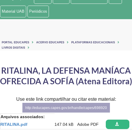
Ministério de Minas e Energia
Material UAB
Periódicos
Ministério da Ciência, Tecnologia, Inovações e Comunicações
Ministério do Meio Ambiente
PORTAL EDUCAPES
ACERVO EDUCAPES
PLATAFORMAS EDUCACIONAIS
Ministério do Turismo
LIVROS DIGITAIS
Ministério do Desenvolvimento Regional
RITALINA, LA DEFENSA MANÍACA
Controladoria-Geral da União
OFRECIDA A SOFÍA (Atena Editora)
Ministério da Mulher, da Família e dos Direitos Humanos
Use este link compartilhar ou citar este material:
Secretaria-Geral
http://educapes.capes.gov.br/handle/capes/698920
Secretaria de Governo
Arquivos associados:
RITALINA.pdf
147.04 kB
Adobe PDF
Gabinete de Segurança Institucional