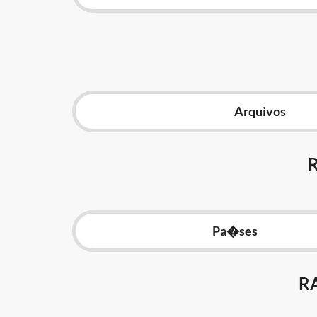
Arquivos
Pa�ses
R