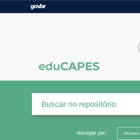
Casa Civil
Ministério da Justiça e
Segurança Pública
Ministério da Agricultura,
Ministério da Educação
Pecuária e Abastecimento
Ministério do Meio Ambiente
Ministério do Turismo
Secretaria de Governo
Gabinete de Segurança
Institucional
Navegar por:
Assunto