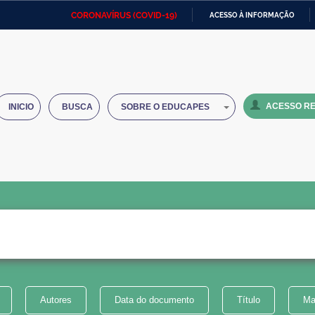
CORONAVÍRUS (COVID-19)
ACESSO À INFORMAÇÃO
Ministério da Defesa
Ministério das Relações
Mini
IR
Exteriores
PARA
O
Ministério da Cidadania
Ministério da Saúde
Mini
CONTEÚDO
ACESSO RE
INICIO
BUSCA
SOBRE O EDUCAPES
Ministério do Desenvolvimento
Controladoria-Geral da União
Minis
Regional
e do
Advocacia-Geral da União
Banco Central do Brasil
Plana
Autores
Data do documento
Título
Ma