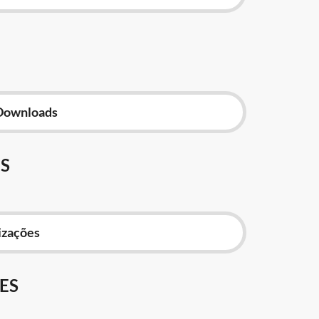
Downloads
S
izações
ES