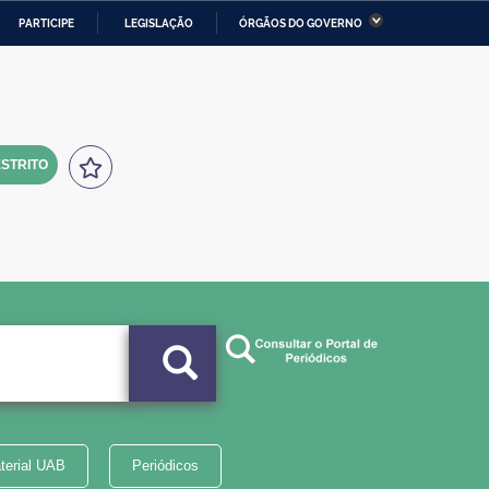
PARTICIPE
LEGISLAÇÃO
ÓRGÃOS DO GOVERNO
stério da Economia
Ministério da Infraestrutura
stério de Minas e Energia
Ministério da Ciência,
Tecnologia, Inovações e
Comunicações
STRITO
tério da Mulher, da Família
Secretaria-Geral
s Direitos Humanos
lto
terial UAB
Periódicos