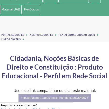
Ministério de Minas e Energia
Material UAB
Periódicos
Ministério da Ciência, Tecnologia, Inovações e Comunicações
Ministério do Meio Ambiente
PORTAL EDUCAPES
ACERVO EDUCAPES
PLATAFORMAS EDUCACIONAIS
Ministério do Turismo
LIVROS DIGITAIS
Ministério do Desenvolvimento Regional
Cidadania, Noções Básicas de
Controladoria-Geral da União
Direito e Constituição : Produto
Ministério da Mulher, da Família e dos Direitos Humanos
Educacional - Perfil em Rede Social
Secretaria-Geral
Use este link compartilhar ou citar este material:
Secretaria de Governo
http://educapes.capes.gov.br/handle/capes/649677
Gabinete de Segurança Institucional
Arquivos associados: