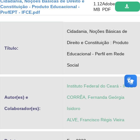
Cidadania, Noções Básicas de Direito e
1.12
Adobe
Advocacia-Geral da União
Constituição - Produto Educacional -
MB
PDF
ProfEPT - IFCE.pdf
Banco Central do Brasil
Cidadania, Noções Básicas de
Planalto
Direito e Constituição : Produto
Título:
Educacional - Perfil em Rede
Social
Instituto Federal do Ceará - IFCE
Autor(es) e
CORRÊA, Fernanda Geórgia
Colaborador(es):
Isidoro
ALVE, Francisco Régis Vieira