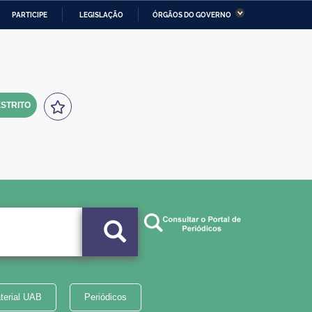
PARTICIPE
LEGISLAÇÃO
ÓRGÃOS DO GOVERNO
stério da Economia
Ministério da Infraestrutura
stério de Minas e Energia
Ministério da Ciência,
Tecnologia, Inovações e
Comunicações
STRITO
tério da Mulher, da Família
Secretaria-Geral
s Direitos Humanos
lto
terial UAB
Periódicos