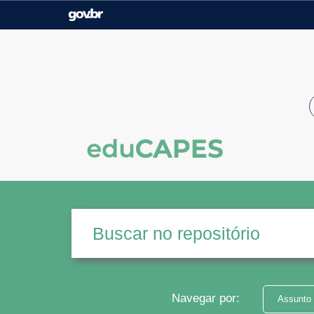
Casa Civil
Ministério da Justiça e
Segurança Pública
Ministério da Agricultura,
Ministério da Educação
Pecuária e Abastecimento
Ministério do Meio Ambiente
Ministério do Turismo
Secretaria de Governo
Gabinete de Segurança
Institucional
Navegar por:
Assunto