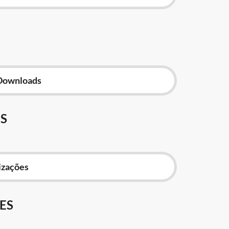
Downloads
S
izações
ES