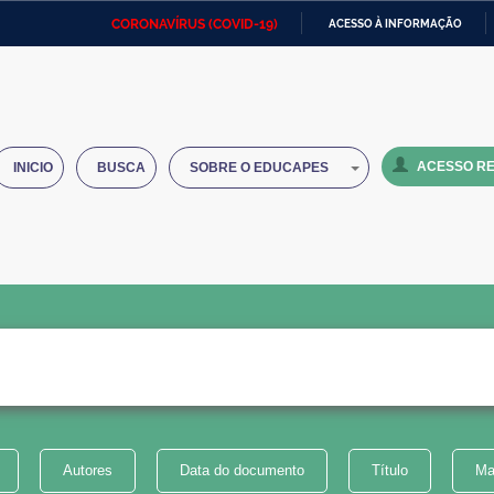
CORONAVÍRUS (COVID-19)
ACESSO À INFORMAÇÃO
Ministério da Defesa
Ministério das Relações
Mini
IR
Exteriores
PARA
O
Ministério da Cidadania
Ministério da Saúde
Mini
CONTEÚDO
ACESSO RE
INICIO
BUSCA
SOBRE O EDUCAPES
Ministério do Desenvolvimento
Controladoria-Geral da União
Minis
Regional
e do
Advocacia-Geral da União
Banco Central do Brasil
Plana
Autores
Data do documento
Título
Ma