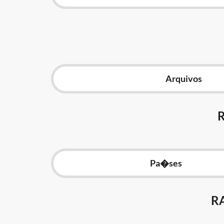
Arquivos
Pa�ses
R