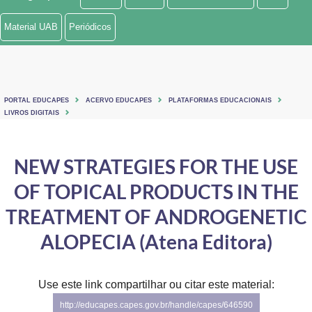
Ministério de Minas e Energia
Material UAB
Periódicos
Ministério da Ciência, Tecnologia, Inovações e Comunicações
Ministério do Meio Ambiente
PORTAL EDUCAPES
ACERVO EDUCAPES
PLATAFORMAS EDUCACIONAIS
Ministério do Turismo
LIVROS DIGITAIS
Ministério do Desenvolvimento Regional
NEW STRATEGIES FOR THE USE
Controladoria-Geral da União
OF TOPICAL PRODUCTS IN THE
Ministério da Mulher, da Família e dos Direitos Humanos
TREATMENT OF ANDROGENETIC
Secretaria-Geral
ALOPECIA (Atena Editora)
Secretaria de Governo
Use este link compartilhar ou citar este material:
Gabinete de Segurança Institucional
http://educapes.capes.gov.br/handle/capes/646590