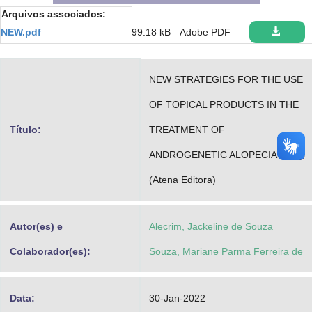
Arquivos associados:
Advocacia-Geral da União
NEW.pdf
99.18 kB
Adobe PDF
Banco Central do Brasil
Planalto
NEW STRATEGIES FOR THE USE
OF TOPICAL PRODUCTS IN THE
Título:
TREATMENT OF
ANDROGENETIC ALOPECIA
(Atena Editora)
Autor(es) e
Alecrim, Jackeline de Souza
Colaborador(es):
Souza, Mariane Parma Ferreira de
Data:
30-Jan-2022