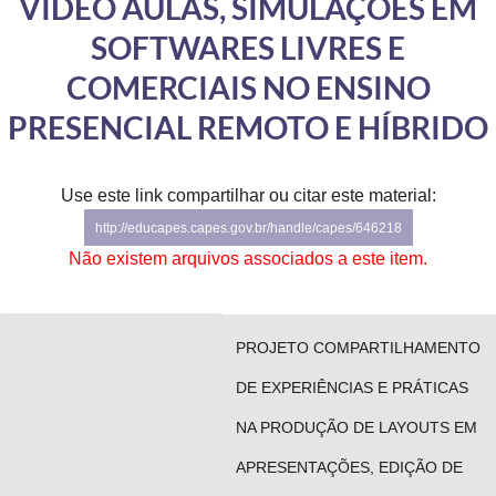
VÍDEO AULAS, SIMULAÇÕES EM
Advocacia-Geral da União
SOFTWARES LIVRES E
Banco Central do Brasil
COMERCIAIS NO ENSINO
PRESENCIAL REMOTO E HÍBRIDO
Planalto
Use este link compartilhar ou citar este material:
http://educapes.capes.gov.br/handle/capes/646218
Não existem arquivos associados a este item.
PROJETO COMPARTILHAMENTO
DE EXPERIÊNCIAS E PRÁTICAS
NA PRODUÇÃO DE LAYOUTS EM
APRESENTAÇÕES, EDIÇÃO DE