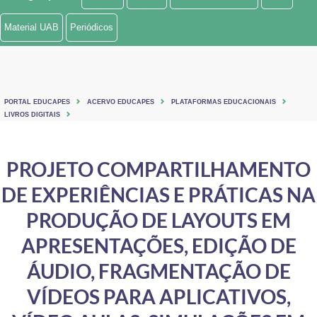
Ministério de Minas e Energia
Material UAB
Periódicos
Ministério da Ciência, Tecnologia, Inovações e Comunicações
Ministério do Meio Ambiente
PORTAL EDUCAPES
ACERVO EDUCAPES
PLATAFORMAS EDUCACIONAIS
Ministério do Turismo
LIVROS DIGITAIS
Ministério do Desenvolvimento Regional
PROJETO COMPARTILHAMENTO
Controladoria-Geral da União
DE EXPERIÊNCIAS E PRÁTICAS NA
Ministério da Mulher, da Família e dos Direitos Humanos
PRODUÇÃO DE LAYOUTS EM
Secretaria-Geral
APRESENTAÇÕES, EDIÇÃO DE
ÁUDIO, FRAGMENTAÇÃO DE
Secretaria de Governo
VÍDEOS PARA APLICATIVOS,
Gabinete de Segurança Institucional