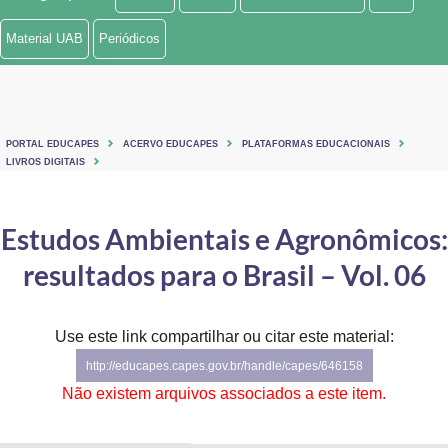
Ministério de Minas e Energia
Material UAB
Periódicos
Ministério da Ciência, Tecnologia, Inovações e Comunicações
Ministério do Meio Ambiente
PORTAL EDUCAPES
ACERVO EDUCAPES
PLATAFORMAS EDUCACIONAIS
Ministério do Turismo
LIVROS DIGITAIS
Ministério do Desenvolvimento Regional
Estudos Ambientais e Agronômicos:
Controladoria-Geral da União
resultados para o Brasil – Vol. 06
Ministério da Mulher, da Família e dos Direitos Humanos
Use este link compartilhar ou citar este material:
Secretaria-Geral
http://educapes.capes.gov.br/handle/capes/646158
Secretaria de Governo
Não existem arquivos associados a este item.
Gabinete de Segurança Institucional