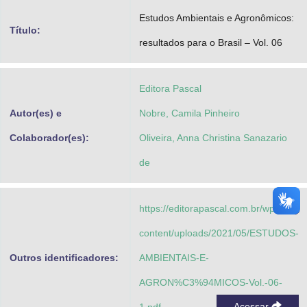
Advocacia-Geral da União
Estudos Ambientais e Agronômicos:
Título:
resultados para o Brasil – Vol. 06
Banco Central do Brasil
Planalto
Editora Pascal
Autor(es) e
Nobre, Camila Pinheiro
Colaborador(es):
Oliveira, Anna Christina Sanazario
de
https://editorapascal.com.br/wp-
content/uploads/2021/05/ESTUDOS-
Outros identificadores:
AMBIENTAIS-E-
AGRON%C3%94MICOS-Vol.-06-
Acessar