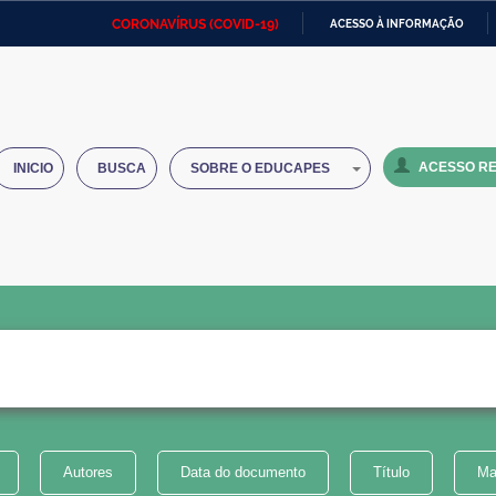
CORONAVÍRUS (COVID-19)
ACESSO À INFORMAÇÃO
Ministério da Defesa
Ministério das Relações
Mini
IR
Exteriores
PARA
O
Ministério da Cidadania
Ministério da Saúde
Mini
CONTEÚDO
ACESSO RE
INICIO
BUSCA
SOBRE O EDUCAPES
Ministério do Desenvolvimento
Controladoria-Geral da União
Minis
Regional
e do
Advocacia-Geral da União
Banco Central do Brasil
Plana
Autores
Data do documento
Título
Ma