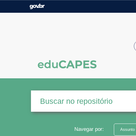
Casa Civil
Ministério da Justiça e
Segurança Pública
Ministério da Agricultura,
Ministério da Educação
Pecuária e Abastecimento
Ministério do Meio Ambiente
Ministério do Turismo
Secretaria de Governo
Gabinete de Segurança
Institucional
Navegar por:
Assunto