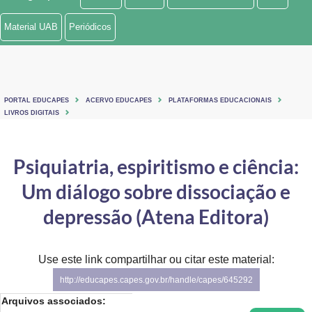
Ministério de Minas e Energia
Material UAB
Periódicos
Ministério da Ciência, Tecnologia, Inovações e Comunicações
Ministério do Meio Ambiente
PORTAL EDUCAPES
ACERVO EDUCAPES
PLATAFORMAS EDUCACIONAIS
Ministério do Turismo
LIVROS DIGITAIS
Ministério do Desenvolvimento Regional
Psiquiatria, espiritismo e ciência:
Controladoria-Geral da União
Um diálogo sobre dissociação e
Ministério da Mulher, da Família e dos Direitos Humanos
depressão (Atena Editora)
Secretaria-Geral
Use este link compartilhar ou citar este material:
Secretaria de Governo
http://educapes.capes.gov.br/handle/capes/645292
Gabinete de Segurança Institucional
Arquivos associados: