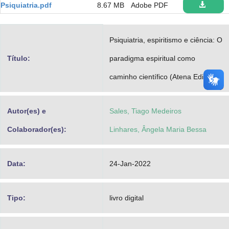
Psiquiatria.pdf
8.67 MB
Adobe PDF
Advocacia-Geral da União
Banco Central do Brasil
Psiquiatria, espiritismo e ciência: O
Planalto
Título:
paradigma espiritual como
caminho científico (Atena Editora)
Autor(es) e
Sales, Tiago Medeiros
Colaborador(es):
Linhares, Ângela Maria Bessa
Data:
24-Jan-2022
Tipo:
livro digital