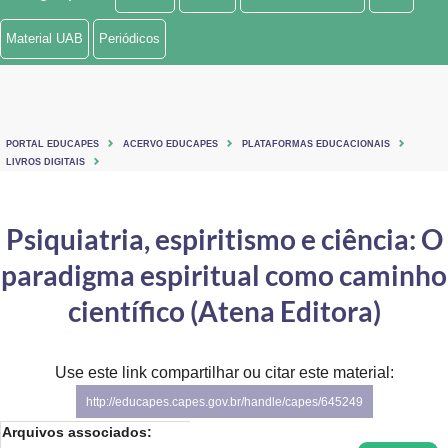
Ministério de Minas e Energia
Material UAB
Periódicos
Ministério da Ciência, Tecnologia, Inovações e Comunicações
Ministério do Meio Ambiente
PORTAL EDUCAPES
ACERVO EDUCAPES
PLATAFORMAS EDUCACIONAIS
Ministério do Turismo
LIVROS DIGITAIS
Ministério do Desenvolvimento Regional
Psiquiatria, espiritismo e ciência: O
Controladoria-Geral da União
paradigma espiritual como caminho
Ministério da Mulher, da Família e dos Direitos Humanos
científico (Atena Editora)
Secretaria-Geral
Use este link compartilhar ou citar este material:
Secretaria de Governo
http://educapes.capes.gov.br/handle/capes/645249
Gabinete de Segurança Institucional
Arquivos associados: