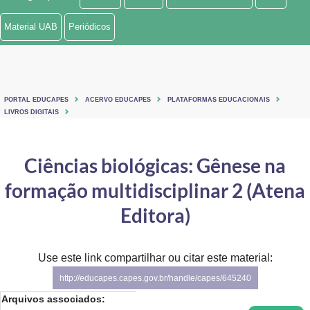
Ministério de Minas e Energia
Material UAB
Periódicos
Ministério da Ciência, Tecnologia, Inovações e Comunicações
Ministério do Meio Ambiente
PORTAL EDUCAPES
ACERVO EDUCAPES
PLATAFORMAS EDUCACIONAIS
Ministério do Turismo
LIVROS DIGITAIS
Ministério do Desenvolvimento Regional
Ciências biológicas: Gênese na
Controladoria-Geral da União
formação multidisciplinar 2 (Atena
Ministério da Mulher, da Família e dos Direitos Humanos
Editora)
Secretaria-Geral
Use este link compartilhar ou citar este material:
Secretaria de Governo
http://educapes.capes.gov.br/handle/capes/645240
Gabinete de Segurança Institucional
Arquivos associados: