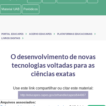
Ministério de Minas e Energia
Material UAB
Periódicos
Ministério da Ciência, Tecnologia, Inovações e Comunicações
Ministério do Meio Ambiente
PORTAL EDUCAPES
ACERVO EDUCAPES
PLATAFORMAS EDUCACIONAIS
Ministério do Turismo
LIVROS DIGITAIS
Ministério do Desenvolvimento Regional
O desenvolvimento de novas
Controladoria-Geral da União
tecnologias voltadas para as
Ministério da Mulher, da Família e dos Direitos Humanos
ciências exatas
Secretaria-Geral
Use este link compartilhar ou citar este material:
Secretaria de Governo
http://educapes.capes.gov.br/handle/capes/644967
Gabinete de Segurança Institucional
Arquivos associados: