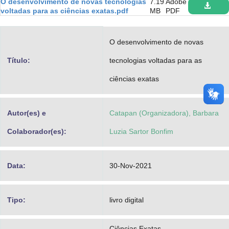
O desenvolvimento de novas tecnologias
7.19
Adobe
Advocacia-Geral da União
voltadas para as ciências exatas.pdf
MB
PDF
Banco Central do Brasil
O desenvolvimento de novas
Planalto
Título:
tecnologias voltadas para as
ciências exatas
Autor(es) e
Catapan (Organizadora), Barbara
Colaborador(es):
Luzia Sartor Bonfim
Data:
30-Nov-2021
Tipo:
livro digital
Ciências Exatas