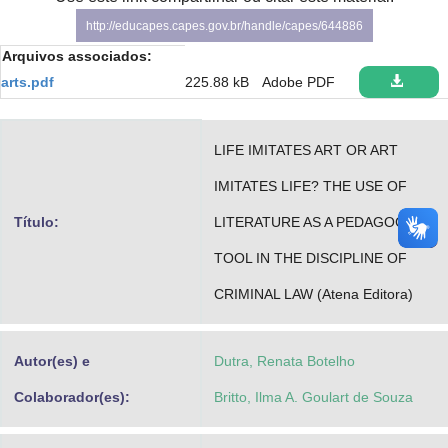
Advocacia-Geral da União
http://educapes.capes.gov.br/handle/capes/644886
Arquivos associados:
Banco Central do Brasil
arts.pdf
225.88 kB
Adobe PDF
Planalto
LIFE IMITATES ART OR ART
IMITATES LIFE? THE USE OF
Título:
LITERATURE AS A PEDAGOGICAL
TOOL IN THE DISCIPLINE OF
CRIMINAL LAW (Atena Editora)
Autor(es) e
Dutra, Renata Botelho
Colaborador(es):
Britto, Ilma A. Goulart de Souza