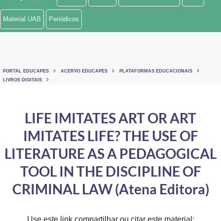
Ministério de Minas e Energia
Material UAB
Periódicos
Ministério da Ciência, Tecnologia, Inovações e Comunicações
Ministério do Meio Ambiente
PORTAL EDUCAPES
ACERVO EDUCAPES
PLATAFORMAS EDUCACIONAIS
Ministério do Turismo
LIVROS DIGITAIS
Ministério do Desenvolvimento Regional
LIFE IMITATES ART OR ART
Controladoria-Geral da União
IMITATES LIFE? THE USE OF
Ministério da Mulher, da Família e dos Direitos Humanos
LITERATURE AS A PEDAGOGICAL
Secretaria-Geral
TOOL IN THE DISCIPLINE OF
CRIMINAL LAW (Atena Editora)
Secretaria de Governo
Gabinete de Segurança Institucional
Use este link compartilhar ou citar este material: