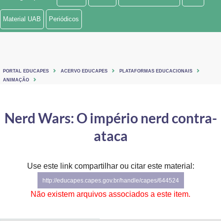
Ministério de Minas e Energia
Material UAB
Periódicos
Ministério da Ciência, Tecnologia, Inovações e Comunicações
Ministério do Meio Ambiente
PORTAL EDUCAPES
ACERVO EDUCAPES
PLATAFORMAS EDUCACIONAIS
Ministério do Turismo
ANIMAÇÃO
Ministério do Desenvolvimento Regional
Nerd Wars: O império nerd contra-
Controladoria-Geral da União
ataca
Ministério da Mulher, da Família e dos Direitos Humanos
Use este link compartilhar ou citar este material:
Secretaria-Geral
http://educapes.capes.gov.br/handle/capes/644524
Secretaria de Governo
Não existem arquivos associados a este item.
Gabinete de Segurança Institucional