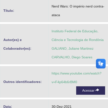
Advocacia-Geral da União
Nerd Wars: O império nerd contra-
Título:
ataca
Banco Central do Brasil
Planalto
Instituto Federal de Educação,
Autor(es) e
Ciência e Tecnologia de Rondônia
Colaborador(es):
GALIANO, Juliane Martinez
CARVALHO, Diego Soares
https://www.youtube.com/watch?
Outros identificadores:
v=F4p64b6rBM0
Acessar
Data:
30-Dez-2021