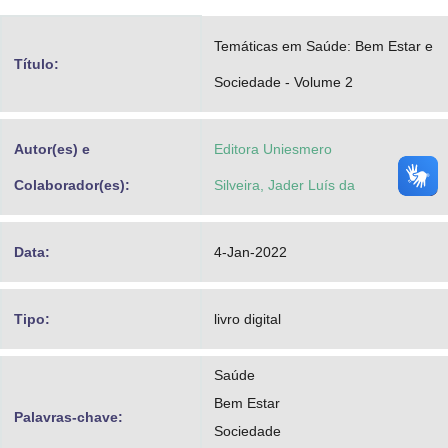
Advocacia-Geral da União
Temáticas em Saúde: Bem Estar e
Título:
Banco Central do Brasil
Sociedade - Volume 2
Planalto
Autor(es) e
Editora Uniesmero
Colaborador(es):
Silveira, Jader Luís da
Data:
4-Jan-2022
Tipo:
livro digital
Saúde
Bem Estar
Palavras-chave:
Sociedade