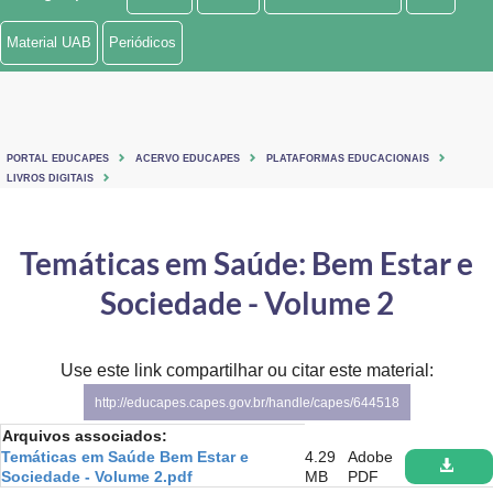
Ministério de Minas e Energia
Material UAB
Periódicos
Ministério da Ciência, Tecnologia, Inovações e Comunicações
Ministério do Meio Ambiente
PORTAL EDUCAPES
ACERVO EDUCAPES
PLATAFORMAS EDUCACIONAIS
Ministério do Turismo
LIVROS DIGITAIS
Ministério do Desenvolvimento Regional
Temáticas em Saúde: Bem Estar e
Controladoria-Geral da União
Sociedade - Volume 2
Ministério da Mulher, da Família e dos Direitos Humanos
Use este link compartilhar ou citar este material:
Secretaria-Geral
http://educapes.capes.gov.br/handle/capes/644518
Secretaria de Governo
Arquivos associados:
Temáticas em Saúde Bem Estar e
4.29
Adobe
Gabinete de Segurança Institucional
Sociedade - Volume 2.pdf
MB
PDF