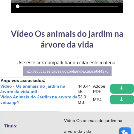
Advocacia-Geral da União
Banco Central do Brasil
Vídeo Os animais do jardim na
Planalto
árvore da vida
Use este link compartilhar ou citar este material:
http://educapes.capes.gov.br/handle/capes/644376
Arquivos associados:
Vídeo - Os animais do jardim na
448.44
Adobe
árvore da vida.pdf
kB
PDF
Vídeo Animais do Jardim na arvore da
53.9
MP4
vida.mp4
MB
Vídeo Os animais do jardim na
Título:
árvore da vida