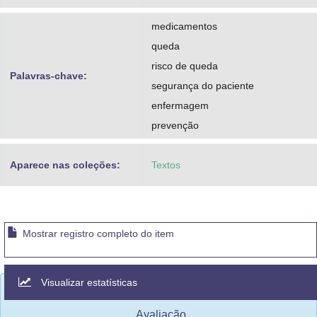
Souza, Rosemere Araújo de
medicamentos
Albuquerque
queda
Silva, Daniele do Carmo Jardim
risco de queda
Palavras-chave:
Rodrigues, Juliana Loureiro da
segurança do paciente
enfermagem
Silva de Queiroz
prevenção
Abreu, Alcione Matos de
Souza, Fabiana Barbosa
Aparece nas coleções:
Textos
Assumpção de
Pereira, Gicélia Lombardo
Mostrar registro completo do item
Moura, Vera Lúcia Freitas de
Visualizar estatísticas
Avaliação