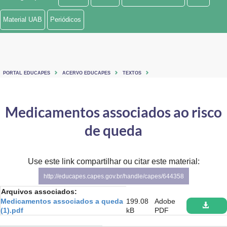
Ministério de Minas e Energia
Material UAB
Periódicos
Ministério da Ciência, Tecnologia, Inovações e Comunicações
Ministério do Meio Ambiente
PORTAL EDUCAPES
ACERVO EDUCAPES
TEXTOS
Ministério do Turismo
Ministério do Desenvolvimento Regional
Medicamentos associados ao risco
de queda
Controladoria-Geral da União
Ministério da Mulher, da Família e dos Direitos Humanos
Use este link compartilhar ou citar este material:
Secretaria-Geral
http://educapes.capes.gov.br/handle/capes/644358
Arquivos associados:
Secretaria de Governo
Medicamentos associados a queda
199.08
Adobe
(1).pdf
kB
PDF
Gabinete de Segurança Institucional