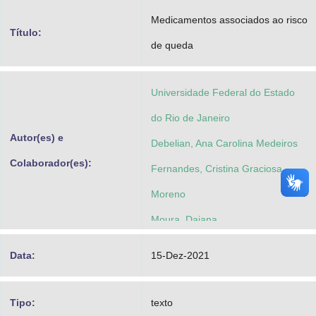
Advocacia-Geral da União
Medicamentos associados ao risco
Título:
de queda
Banco Central do Brasil
Planalto
Universidade Federal do Estado
do Rio de Janeiro
Autor(es) e
Debelian, Ana Carolina Medeiros
Colaborador(es):
Fernandes, Cristina Graciosa
Moreno
Moura, Daiana
Nascimento, Letícia Santiago do
Data:
15-Dez-2021
Simão, Annelise Carrijo Rosette
Netto, Ceres Maria Barreto
Tipo:
texto