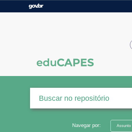
Casa Civil
Ministério da Justiça e
Segurança Pública
Ministério da Agricultura,
Ministério da Educação
Pecuária e Abastecimento
Ministério do Meio Ambiente
Ministério do Turismo
Secretaria de Governo
Gabinete de Segurança
Institucional
Navegar por:
Assunto