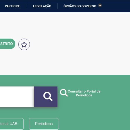
PARTICIPE
LEGISLAÇÃO
ÓRGÃOS DO GOVERNO
stério da Economia
Ministério da Infraestrutura
stério de Minas e Energia
Ministério da Ciência,
Tecnologia, Inovações e
Comunicações
STRITO
tério da Mulher, da Família
Secretaria-Geral
s Direitos Humanos
lto
terial UAB
Periódicos