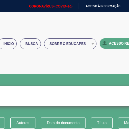
CORONAVÍRUS (COVID-19)
ACESSO À INFORMAÇÃO
Ministério da Defesa
Ministério das Relações
Mini
IR
Exteriores
PARA
O
Ministério da Cidadania
Ministério da Saúde
Mini
CONTEÚDO
ACESSO RE
INICIO
BUSCA
SOBRE O EDUCAPES
Ministério do Desenvolvimento
Controladoria-Geral da União
Minis
Regional
e do
Advocacia-Geral da União
Banco Central do Brasil
Plana
Autores
Data do documento
Título
Ma