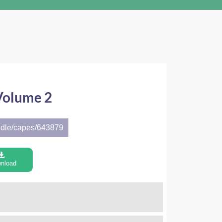
Volume 2
ndle/capes/643879
nload