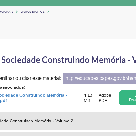
ACIONAIS
LIVROS DIGITAIS
: Sociedade Construindo Memória - 
tilhar ou citar este material:
http://educapes.capes.gov.br/ha
 associados:
Sociedade Construindo Memória -
4.13
Adobe
.pdf
MB
PDF
Dow
edade Construindo Memória - Volume 2