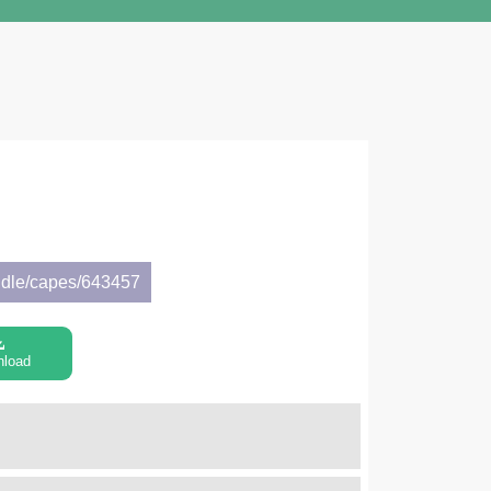
ndle/capes/643457
nload