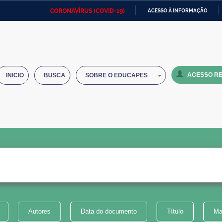
CORONAVÍRUS (COVID-19)
ACESSO À INFORMAÇÃO
Ministério da Defesa
Ministério das Relações
Mini
IR
Exteriores
PARA
O
Ministério da Cidadania
Ministério da Saúde
Mini
CONTEÚDO
ACESSO RE
INICIO
BUSCA
SOBRE O EDUCAPES
Ministério do Desenvolvimento
Controladoria-Geral da União
Minis
Regional
e do
Advocacia-Geral da União
Banco Central do Brasil
Plana
Autores
Data do documento
Título
Ma