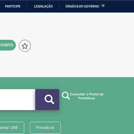
PARTICIPE
LEGISLAÇÃO
ÓRGÃOS DO GOVERNO
stério da Economia
Ministério da Infraestrutura
stério de Minas e Energia
Ministério da Ciência,
Tecnologia, Inovações e
Comunicações
STRITO
tério da Mulher, da Família
Secretaria-Geral
s Direitos Humanos
lto
terial UAB
Periódicos