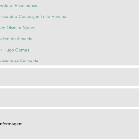
Federal Fluminense
ssandra Conceição Leite Funchal
 de Oliveira Nunes
llen de Almeida
or Hugo Gomes
 Meireles Felipe de
Enfermagem