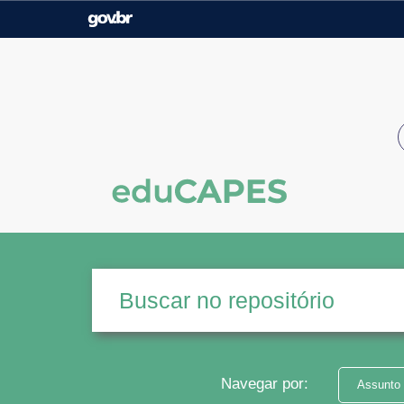
Casa Civil
Ministério da Justiça e
Segurança Pública
Ministério da Agricultura,
Ministério da Educação
Pecuária e Abastecimento
Ministério do Meio Ambiente
Ministério do Turismo
Secretaria de Governo
Gabinete de Segurança
Institucional
Navegar por:
Assunto