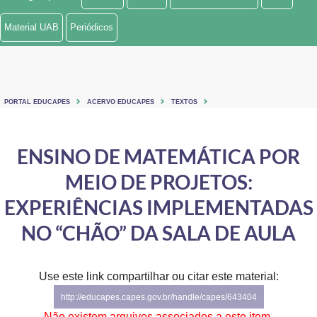
Ministério de Minas e Energia
Material UAB
Periódicos
Ministério da Ciência, Tecnologia, Inovações e Comunicações
Ministério do Meio Ambiente
PORTAL EDUCAPES
ACERVO EDUCAPES
TEXTOS
Ministério do Turismo
Ministério do Desenvolvimento Regional
ENSINO DE MATEMÁTICA POR
MEIO DE PROJETOS:
Controladoria-Geral da União
EXPERIÊNCIAS IMPLEMENTADAS
Ministério da Mulher, da Família e dos Direitos Humanos
NO “CHÃO” DA SALA DE AULA
Secretaria-Geral
Secretaria de Governo
Use este link compartilhar ou citar este material:
http://educapes.capes.gov.br/handle/capes/643404
Gabinete de Segurança Institucional
Não existem arquivos associados a este item.