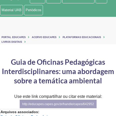
Ministério de Minas e Energia
Material UAB
Periódicos
Ministério da Ciência, Tecnologia, Inovações e Comunicações
Ministério do Meio Ambiente
PORTAL EDUCAPES
ACERVO EDUCAPES
PLATAFORMAS EDUCACIONAIS
Ministério do Turismo
LIVROS DIGITAIS
Ministério do Desenvolvimento Regional
Guia de Oficinas Pedagógicas
Controladoria-Geral da União
Interdisciplinares: uma abordagem
Ministério da Mulher, da Família e dos Direitos Humanos
sobre a temática ambiental
Secretaria-Geral
Use este link compartilhar ou citar este material:
Secretaria de Governo
http://educapes.capes.gov.br/handle/capes/642952
Gabinete de Segurança Institucional
Arquivos associados: