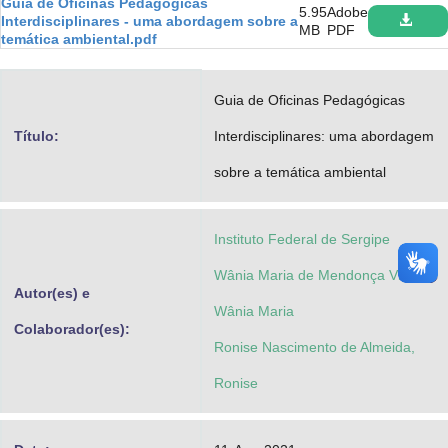
Guia de Oficinas Pedagógicas
5.95
Adobe
Advocacia-Geral da União
Interdisciplinares - uma abordagem sobre a
MB
PDF
temática ambiental.pdf
Banco Central do Brasil
Guia de Oficinas Pedagógicas
Planalto
Título:
Interdisciplinares: uma abordagem
sobre a temática ambiental
Instituto Federal de Sergipe
Wânia Maria de Mendonça Viana,
Autor(es) e
Wânia Maria
Colaborador(es):
Ronise Nascimento de Almeida,
Ronise