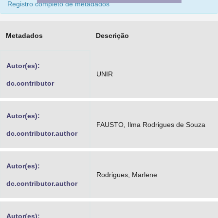
Registro completo de metadados
Advocacia-Geral da União
Banco Central do Brasil
Metadados
Descrição
Planalto
Autor(es):
UNIR
dc.contributor
Autor(es):
FAUSTO, Ilma Rodrigues de Souza
dc.contributor.author
Autor(es):
Rodrigues, Marlene
dc.contributor.author
Autor(es):