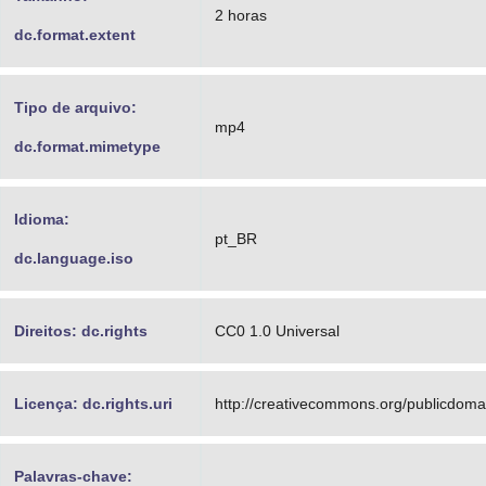
2 horas
dc.format.extent
Tipo de arquivo:
mp4
dc.format.mimetype
Idioma:
pt_BR
dc.language.iso
Direitos: dc.rights
CC0 1.0 Universal
Licença: dc.rights.uri
http://creativecommons.org/publicdomai
Palavras-chave: