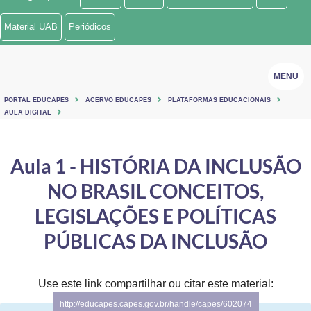
Ministério de Minas e Energia
Material UAB
Periódicos
Ministério da Ciência, Tecnologia, Inovações e Comunicações
MENU
Ministério do Meio Ambiente
PORTAL EDUCAPES
ACERVO EDUCAPES
PLATAFORMAS EDUCACIONAIS
Ministério do Turismo
AULA DIGITAL
Ministério do Desenvolvimento Regional
Aula 1 - HISTÓRIA DA INCLUSÃO
Controladoria-Geral da União
NO BRASIL CONCEITOS,
Ministério da Mulher, da Família e dos Direitos Humanos
LEGISLAÇÕES E POLÍTICAS
Secretaria-Geral
PÚBLICAS DA INCLUSÃO
Secretaria de Governo
Use este link compartilhar ou citar este material:
Gabinete de Segurança Institucional
http://educapes.capes.gov.br/handle/capes/602074