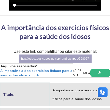
Advocacia-Geral da União
Banco Central do Brasil
A importância dos exercícios físicos
Planalto
para a saúde dos idosos
Use este link compartilhar ou citar este material:
http://educapes.capes.gov.br/handle/capes/598057
Arquivos associados:
A importância dos exercicios físicos para a
42.96
MP4
saúde dos idosos.mp4
MB
A importância dos exercícios
Título:
físicos para a saúde dos idosos