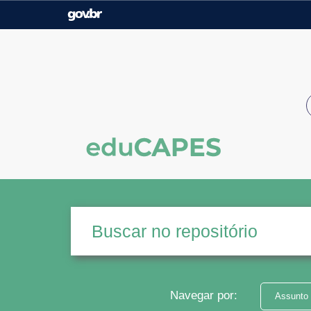
Casa Civil
Ministério da Justiça e
Segurança Pública
Ministério da Agricultura,
Ministério da Educação
Pecuária e Abastecimento
Ministério do Meio Ambiente
Ministério do Turismo
Secretaria de Governo
Gabinete de Segurança
Institucional
Navegar por:
Assunto