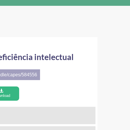
ficiência intelectual
ndle/capes/584556
nload