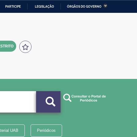
PARTICIPE
LEGISLAÇÃO
ÓRGÃOS DO GOVERNO
stério da Economia
Ministério da Infraestrutura
stério de Minas e Energia
Ministério da Ciência,
Tecnologia, Inovações e
Comunicações
STRITO
tério da Mulher, da Família
Secretaria-Geral
s Direitos Humanos
lto
terial UAB
Periódicos