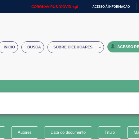
CORONAVÍRUS (COVID-19)
ACESSO À INFORMAÇÃO
Ministério da Defesa
Ministério das Relações
Mini
IR
Exteriores
PARA
O
Ministério da Cidadania
Ministério da Saúde
Mini
CONTEÚDO
ACESSO RE
INICIO
BUSCA
SOBRE O EDUCAPES
Ministério do Desenvolvimento
Controladoria-Geral da União
Minis
Regional
e do
Advocacia-Geral da União
Banco Central do Brasil
Plana
Autores
Data do documento
Título
Ma