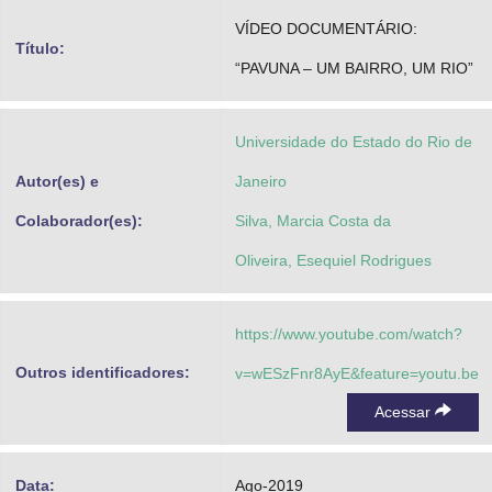
Advocacia-Geral da União
VÍDEO DOCUMENTÁRIO:
Título:
“PAVUNA – UM BAIRRO, UM RIO”
Banco Central do Brasil
Planalto
Universidade do Estado do Rio de
Autor(es) e
Janeiro
Colaborador(es):
Silva, Marcia Costa da
Oliveira, Esequiel Rodrigues
https://www.youtube.com/watch?
Outros identificadores:
v=wESzFnr8AyE&feature=youtu.be
Acessar
Data:
Ago-2019