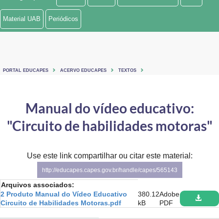
Ministério de Minas e Energia
Material UAB
Periódicos
Ministério da Ciência, Tecnologia, Inovações e Comunicações
Ministério do Meio Ambiente
PORTAL EDUCAPES
ACERVO EDUCAPES
TEXTOS
Ministério do Turismo
Ministério do Desenvolvimento Regional
Manual do vídeo educativo:
"Circuito de habilidades motoras"
Controladoria-Geral da União
Ministério da Mulher, da Família e dos Direitos Humanos
Use este link compartilhar ou citar este material:
Secretaria-Geral
http://educapes.capes.gov.br/handle/capes/565143
Arquivos associados:
Secretaria de Governo
2 Produto Manual do Vídeo Educativo
380.12
Adobe
Circuito de Habilidades Motoras.pdf
kB
PDF
Gabinete de Segurança Institucional