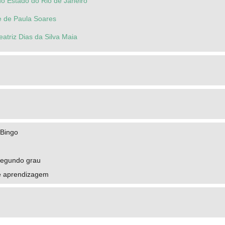
do Estado do Rio de Janeiro
e de Paula Soares
eatriz Dias da Silva Maia
 Bingo
segundo grau
de aprendizagem