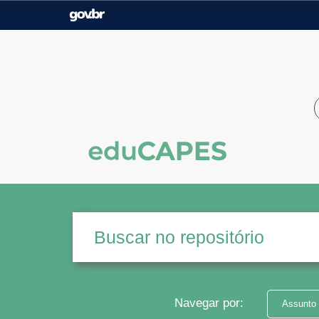
Casa Civil
Ministério da Justiça e
Segurança Pública
Ministério da Agricultura,
Ministério da Educação
Pecuária e Abastecimento
Ministério do Meio Ambiente
Ministério do Turismo
Secretaria de Governo
Gabinete de Segurança
Institucional
Navegar por:
Assunto