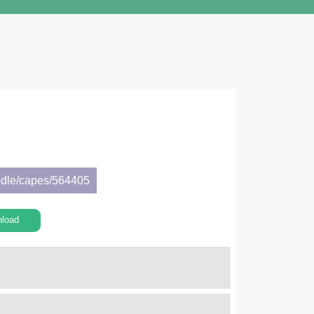
ndle/capes/564405
load