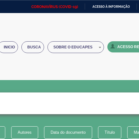
CORONAVÍRUS (COVID-19)
ACESSO À INFORMAÇÃO
Ministério da Defesa
Ministério das Relações
Mini
IR
Exteriores
PARA
O
Ministério da Cidadania
Ministério da Saúde
Mini
CONTEÚDO
ACESSO RE
INICIO
BUSCA
SOBRE O EDUCAPES
Ministério do Desenvolvimento
Controladoria-Geral da União
Minis
Regional
e do
Advocacia-Geral da União
Banco Central do Brasil
Plana
Autores
Data do documento
Título
Ma