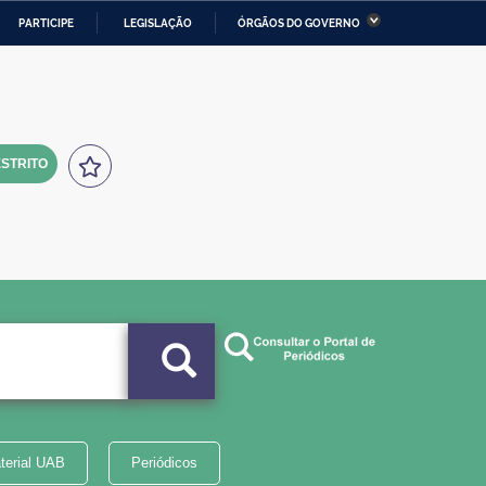
PARTICIPE
LEGISLAÇÃO
ÓRGÃOS DO GOVERNO
stério da Economia
Ministério da Infraestrutura
stério de Minas e Energia
Ministério da Ciência,
Tecnologia, Inovações e
Comunicações
STRITO
tério da Mulher, da Família
Secretaria-Geral
s Direitos Humanos
lto
terial UAB
Periódicos