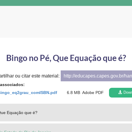
Bingo no Pé, Que Equação que é?
tilhar ou citar este material:
http://educapes.capes.gov.br/ha
 associados:
ingo_eq2grau_comISBN.pdf
6.8 MB
Adobe PDF
Down
Que Equação que é?