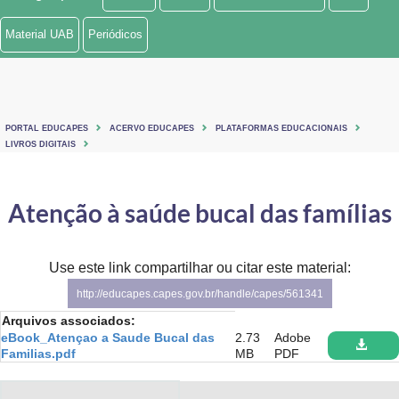
Ministério de Minas e Energia
Material UAB
Periódicos
Ministério da Ciência, Tecnologia, Inovações e Comunicações
Ministério do Meio Ambiente
PORTAL EDUCAPES
ACERVO EDUCAPES
PLATAFORMAS EDUCACIONAIS
Ministério do Turismo
LIVROS DIGITAIS
Ministério do Desenvolvimento Regional
Atenção à saúde bucal das famílias
Controladoria-Geral da União
Ministério da Mulher, da Família e dos Direitos Humanos
Use este link compartilhar ou citar este material:
http://educapes.capes.gov.br/handle/capes/561341
Secretaria-Geral
Arquivos associados:
eBook_Atençao a Saude Bucal das
2.73
Adobe
Secretaria de Governo
Familias.pdf
MB
PDF
Gabinete de Segurança Institucional