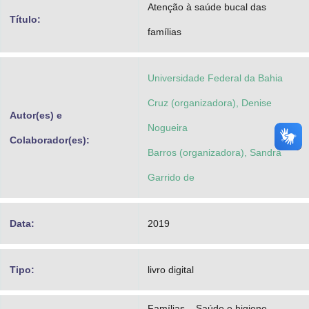
Atenção à saúde bucal das
Advocacia-Geral da União
Título:
famílias
Banco Central do Brasil
Planalto
Universidade Federal da Bahia
Cruz (organizadora), Denise
Autor(es) e
Nogueira
Colaborador(es):
Barros (organizadora), Sandra
Garrido de
Data:
2019
Tipo:
livro digital
Famílias – Saúde e higiene