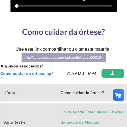
Advocacia-Geral da União
Banco Central do Brasil
Como cuidar da órtese?
Planalto
Use este link compartilhar ou citar este material:
http://educapes.capes.gov.br/handle/capes/553164
Arquivos associados:
Como cuidar da órtese.mp4
71.99 MB
MP4
Como cuidar da órtese?
Título:
Universidade Estadual de Ciências
Autor(es) e
da Saúde de Alagoas