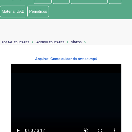
Ministério de Minas e Energia
Material UAB
Periódicos
Ministério da Ciência, Tecnologia, Inovações e Comunicações
Ministério do Meio Ambiente
PORTAL EDUCAPES
ACERVO EDUCAPES
VÍDEOS
Ministério do Turismo
Arquivo: Como cuidar da órtese.mp4
Ministério do Desenvolvimento Regional
Controladoria-Geral da União
Ministério da Mulher, da Família e dos Direitos Humanos
Secretaria-Geral
Secretaria de Governo
Gabinete de Segurança Institucional