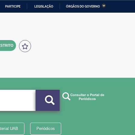
PARTICIPE
LEGISLAÇÃO
ÓRGÃOS DO GOVERNO
stério da Economia
Ministério da Infraestrutura
stério de Minas e Energia
Ministério da Ciência,
Tecnologia, Inovações e
Comunicações
STRITO
tério da Mulher, da Família
Secretaria-Geral
s Direitos Humanos
lto
terial UAB
Periódicos