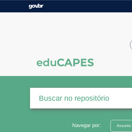
Casa Civil
Ministério da Justiça e
Segurança Pública
Ministério da Agricultura,
Ministério da Educação
Pecuária e Abastecimento
Ministério do Meio Ambiente
Ministério do Turismo
Secretaria de Governo
Gabinete de Segurança
Institucional
Navegar por:
Assunto